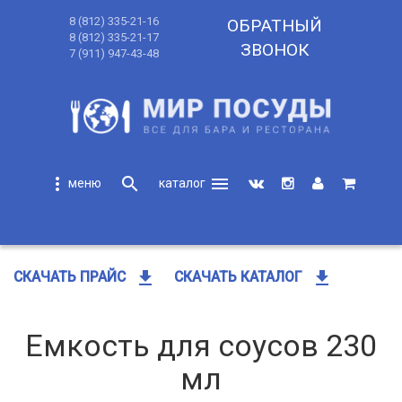
8 (812) 335-21-16
ОБРАТНЫЙ
8 (812) 335-21-17
ЗВОНОК
7 (911) 947-43-48
more_vert
search
menu
search
get_app
get_app
СКАЧАТЬ ПРАЙС
СКАЧАТЬ КАТАЛОГ
Емкость для соусов 230
мл