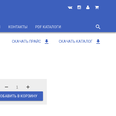
search
И
КОНТАКТЫ
PDF КАТАЛОГИ
close
get_app
get_app
СКАЧАТЬ ПРАЙС
СКАЧАТЬ КАТАЛОГ
ОБАВИТЬ В КОРЗИНУ