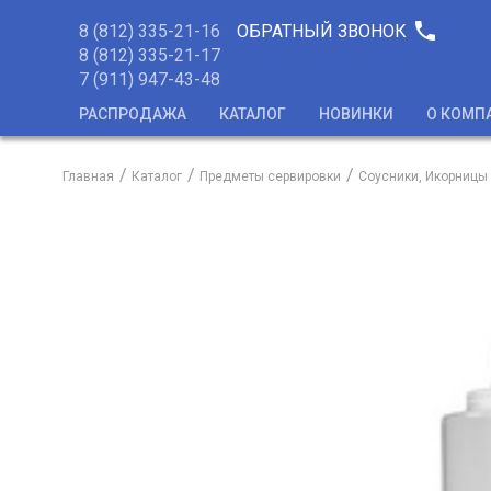
phone
8 (812) 335-21-16
ОБРАТНЫЙ ЗВОНОК
8 (812) 335-21-17
7 (911) 947-43-48
РАСПРОДАЖА
КАТАЛОГ
НОВИНКИ
О КОМП
Главная
Каталог
Предметы сервировки
Соусники, Икорницы