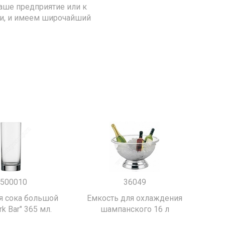
аше предприятие или к
ии, и имеем широчайший
500010
36049
я сока большой
Емкость для охлаждения
k Bar" 365 мл.
шампанского 16 л