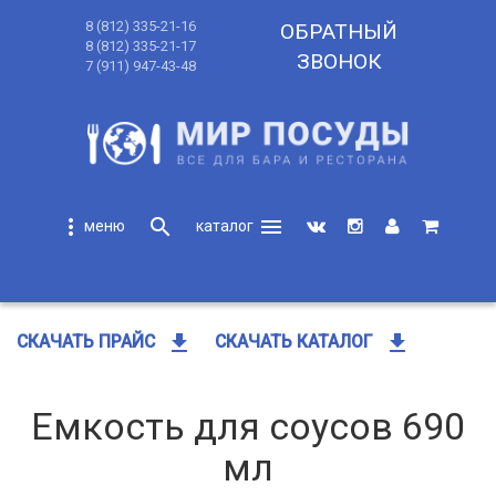
8 (812) 335-21-16
ОБРАТНЫЙ
8 (812) 335-21-17
ЗВОНОК
7 (911) 947-43-48
more_vert
search
menu
search
get_app
get_app
СКАЧАТЬ ПРАЙС
СКАЧАТЬ КАТАЛОГ
Емкость для соусов 690
мл