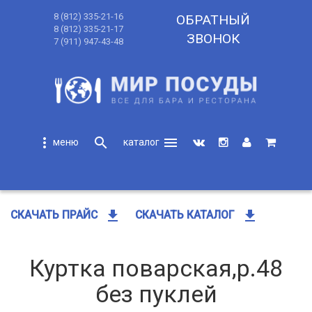
8 (812) 335-21-16
ОБРАТНЫЙ
8 (812) 335-21-17
ЗВОНОК
7 (911) 947-43-48
more_vert
search
menu
search
get_app
get_app
СКАЧАТЬ ПРАЙС
СКАЧАТЬ КАТАЛОГ
Куртка поварская,р.48
без пуклей