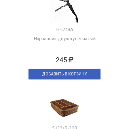
HH749A
Нарзанник двухступенчатый
245
ДОБАВИТЬ В КОРЗИНУ
5132/B-30B