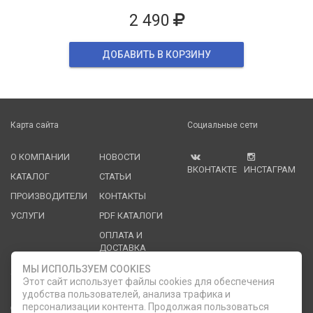
2 490
ДОБАВИТЬ В КОРЗИНУ
Карта сайта
Социальные сети
О КОМПАНИИ
НОВОСТИ
ВКОНТАКТЕ
ИНСТАГРАМ
КАТАЛОГ
СТАТЬИ
ПРОИЗВОДИТЕЛИ
КОНТАКТЫ
УСЛУГИ
PDF КАТАЛОГИ
ОПЛАТА И
ДОСТАВКА
МЫ ИСПОЛЬЗУЕМ COOKIES
Служба клиентской поддержки
Этот сайт использует файлы cookies для обеспечения
удобства пользователей, анализа трафика и
8 (812) 335-21-16
phone
персонализации контента. Продолжая пользоваться
ОБРАТНЫЙ ЗВОНОК