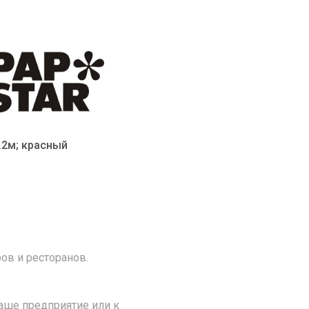
.2м; красный
ов и ресторанов.
аше предприятие или к