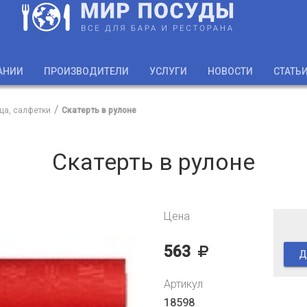
АНИИ
ПРОИЗВОДИТЕЛИ
УСЛУГИ
НОВОСТИ
СТАТЬ
ца, салфетки
Скатерть в рулоне
Скатерть в рулоне
Цена
563
Д
Артикул
18598