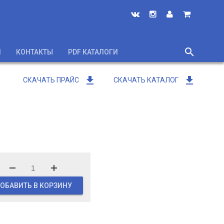
search
И
КОНТАКТЫ
PDF КАТАЛОГИ
close
get_app
get_app
СКАЧАТЬ ПРАЙС
СКАЧАТЬ КАТАЛОГ
ОБАВИТЬ В КОРЗИНУ