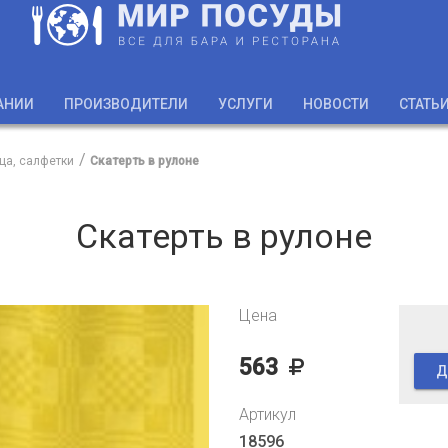
АНИИ
ПРОИЗВОДИТЕЛИ
УСЛУГИ
НОВОСТИ
СТАТЬ
ца, салфетки
Скатерть в рулоне
Скатерть в рулоне
Цена
563
Д
Артикул
18596