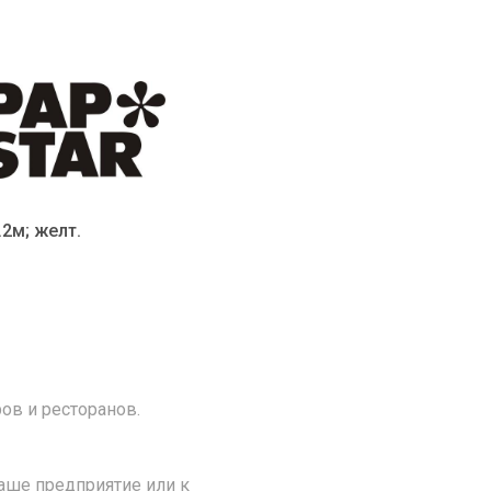
.2м; желт.
ов и ресторанов.
аше предприятие или к