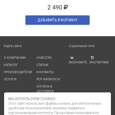
2 490
ДОБАВИТЬ В КОРЗИНУ
Карта сайта
Социальные сети
О КОМПАНИИ
НОВОСТИ
ВКОНТАКТЕ
ИНСТАГРАМ
КАТАЛОГ
СТАТЬИ
ПРОИЗВОДИТЕЛИ
КОНТАКТЫ
УСЛУГИ
PDF КАТАЛОГИ
ОПЛАТА И
ДОСТАВКА
МЫ ИСПОЛЬЗУЕМ COOKIES
Служба клиентской поддержки
Этот сайт использует файлы cookies для обеспечения
удобства пользователей, анализа трафика и
8 (812) 335-21-16
phone
персонализации контента. Продолжая пользоваться
ОБРАТНЫЙ ЗВОНОК