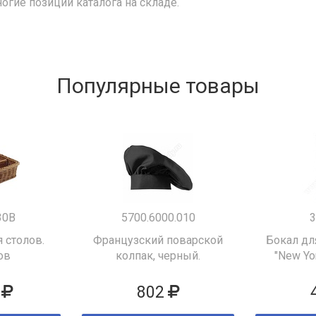
ногие позиции каталога на складе.
Популярные товары
30B
5700.6000.010
3
 столов.
Французский поварской
Бокал дл
ов
колпак, черный.
"New Yor
802