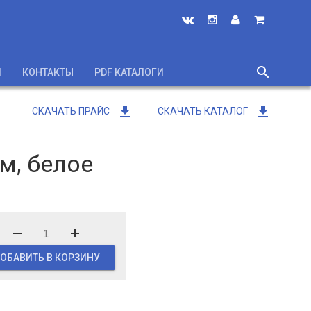
search
И
КОНТАКТЫ
PDF КАТАЛОГИ
close
get_app
get_app
СКАЧАТЬ ПРАЙС
СКАЧАТЬ КАТАЛОГ
м, белое
ОБАВИТЬ В КОРЗИНУ