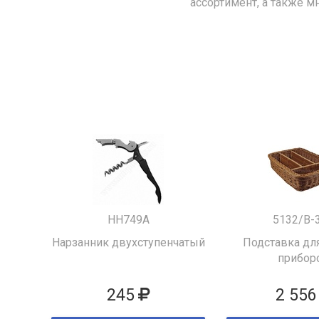
ассортимент, а также м
HH749A
5132/B-
Нарзанник двухступенчатый
Подставка для
прибор
245
2 556