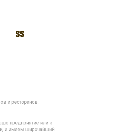
ов и ресторанов.
аше предприятие или к
ии, и имеем широчайший