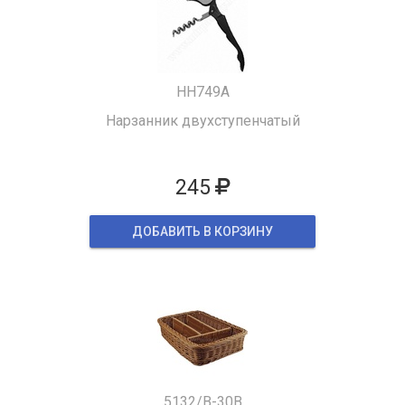
HH749A
Нарзанник двухступенчатый
245
ДОБАВИТЬ В КОРЗИНУ
5132/B-30B