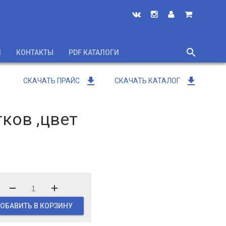
search
И
КОНТАКТЫ
PDF КАТАЛОГИ
close
get_app
get_app
СКАЧАТЬ ПРАЙС
СКАЧАТЬ КАТАЛОГ
ков ,цвет
ОБАВИТЬ В КОРЗИНУ