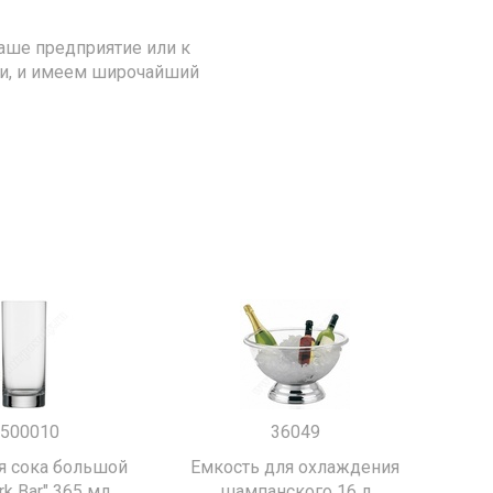
аше предприятие или к
ии, и имеем широчайший
500010
36049
я сока большой
Емкость для охлаждения
k Bar" 365 мл.
шампанского 16 л