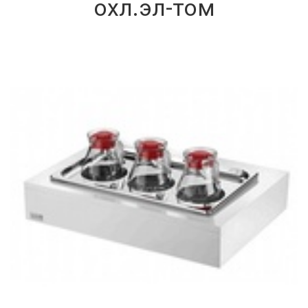
охл.эл-том