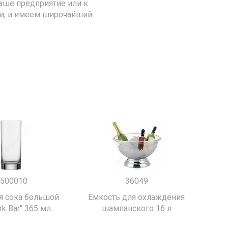
аше предприятие или к
ии, и имеем широчайший
500010
36049
я сока большой
Емкость для охлаждения
k Bar" 365 мл.
шампанского 16 л