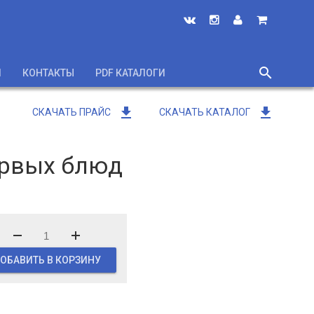
search
И
КОНТАКТЫ
PDF КАТАЛОГИ
close
get_app
get_app
СКАЧАТЬ ПРАЙС
СКАЧАТЬ КАТАЛОГ
ервых блюд
ОБАВИТЬ В КОРЗИНУ