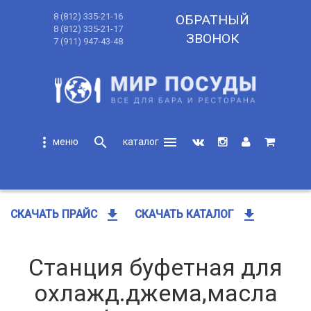
8 (812) 335-21-16
ОБРАТНЫЙ
8 (812) 335-21-17
ЗВОНОК
7 (911) 947-43-48
more_vert
search
menu
search
get_app
get_app
СКАЧАТЬ ПРАЙС
СКАЧАТЬ КАТАЛОГ
Станция буфетная для
охлажд.джема,масла