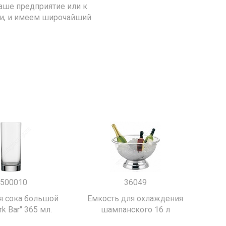
аше предприятие или к
ии, и имеем широчайший
500010
36049
я сока большой
Емкость для охлаждения
k Bar" 365 мл.
шампанского 16 л