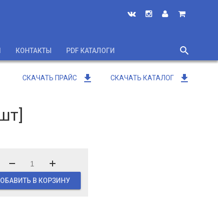
search
И
КОНТАКТЫ
PDF КАТАЛОГИ
close
get_app
get_app
СКАЧАТЬ ПРАЙС
СКАЧАТЬ КАТАЛОГ
шт]
ОБАВИТЬ В КОРЗИНУ