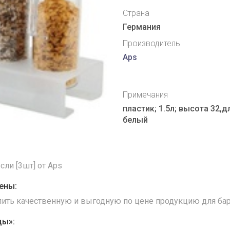
Страна
Германия
Производитель
Aps
Примечания
пластик; 1.5л; высота 32,
белый
ли [3шт] от Aps
ены:
упить качественную и выгодную по цене продукцию для бар
ды»: