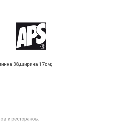
длинна 38,ширина 17см;
ов и ресторанов.