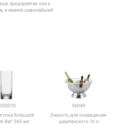
аше предприятие или к
ии, и имеем широчайший
500010
36049
я сока большой
Емкость для охлаждения
k Bar" 365 мл.
шампанского 16 л