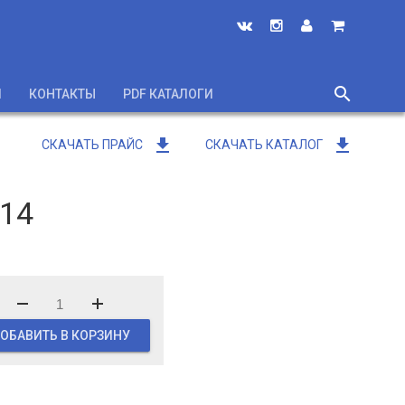
search
И
КОНТАКТЫ
PDF КАТАЛОГИ
close
get_app
get_app
СКАЧАТЬ ПРАЙС
СКАЧАТЬ КАТАЛОГ
514
ОБАВИТЬ В КОРЗИНУ