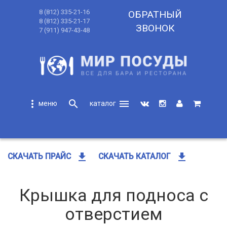
8 (812) 335-21-16
ОБРАТНЫЙ
8 (812) 335-21-17
ЗВОНОК
7 (911) 947-43-48
more_vert
search
menu
search
get_app
get_app
СКАЧАТЬ ПРАЙС
СКАЧАТЬ КАТАЛОГ
Крышка для подноса с
отверстием