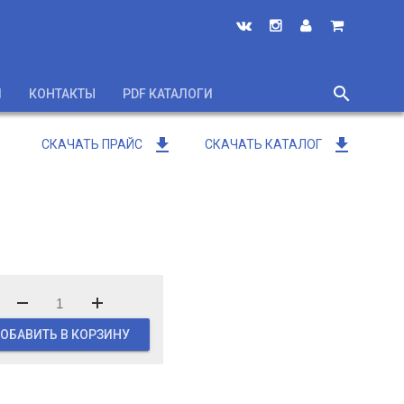
search
И
КОНТАКТЫ
PDF КАТАЛОГИ
close
get_app
get_app
СКАЧАТЬ ПРАЙС
СКАЧАТЬ КАТАЛОГ
ОБАВИТЬ В КОРЗИНУ