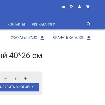
search
И
КОНТАКТЫ
PDF КАТАЛОГИ
close
get_app
get_app
СКАЧАТЬ ПРАЙС
СКАЧАТЬ КАТАЛОГ
й 40*26 см
ОБАВИТЬ В КОРЗИНУ