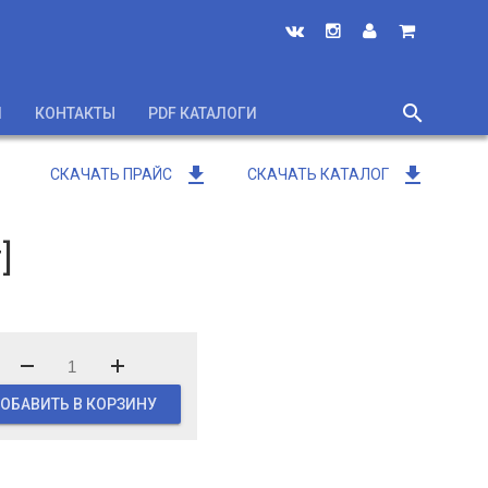
search
И
КОНТАКТЫ
PDF КАТАЛОГИ
close
get_app
get_app
СКАЧАТЬ ПРАЙС
СКАЧАТЬ КАТАЛОГ
]
ОБАВИТЬ В КОРЗИНУ