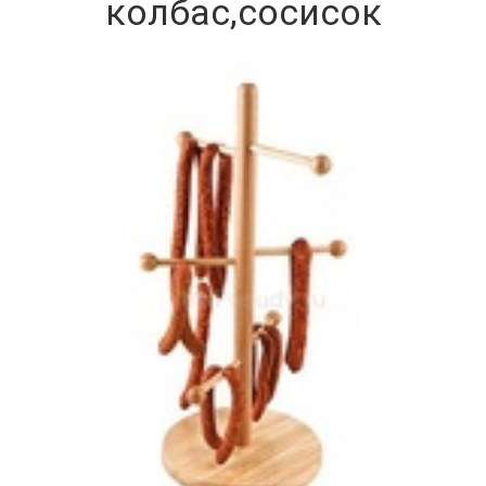
колбас,сосисок