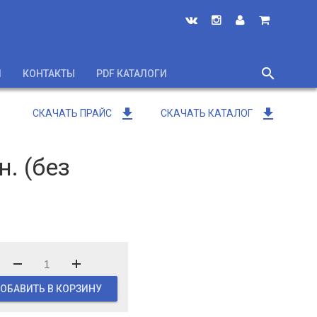
search
И
КОНТАКТЫ
PDF КАТАЛОГИ
close
get_app
get_app
СКАЧАТЬ ПРАЙС
СКАЧАТЬ КАТАЛОГ
. (без
ОБАВИТЬ В КОРЗИНУ