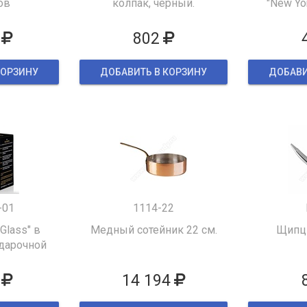
ов
колпак, черный.
"New Yor
802
КОРЗИНУ
ДОБАВИТЬ В КОРЗИНУ
ДОБАВИ
-01
1114-22
 Glass" в
Медный сотейник 22 см.
Щипцы
дарочной
ке
14 194