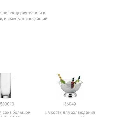
аше предприятие или к
ии, и имеем широчайший
500010
36049
я сока большой
Емкость для охлаждения