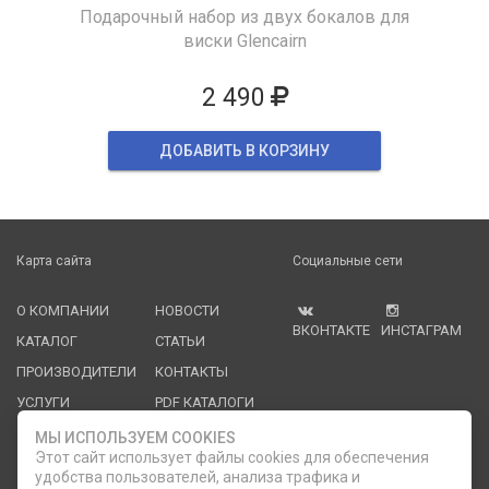
Подарочный набор из двух бокалов для
виски Glencairn
2 490
ДОБАВИТЬ В КОРЗИНУ
Карта сайта
Социальные сети
О КОМПАНИИ
НОВОСТИ
ВКОНТАКТЕ
ИНСТАГРАМ
КАТАЛОГ
СТАТЬИ
ПРОИЗВОДИТЕЛИ
КОНТАКТЫ
УСЛУГИ
PDF КАТАЛОГИ
ОПЛАТА И
МЫ ИСПОЛЬЗУЕМ COOKIES
ДОСТАВКА
Этот сайт использует файлы cookies для обеспечения
удобства пользователей, анализа трафика и