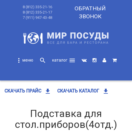
8 (812) 335-21-16
ОБРАТНЫЙ
8 (812) 335-21-17
ЗВОНОК
7 (911) 947-43-48
more_vert
search
menu
search
get_app
get_app
СКАЧАТЬ ПРАЙС
СКАЧАТЬ КАТАЛОГ
Подставка для
стол.приборов(4отд.)