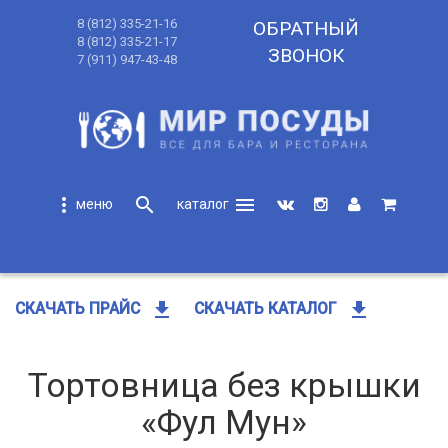
8 (812) 335-21-16
ОБРАТНЫЙ
8 (812) 335-21-17
ЗВОНОК
7 (911) 947-43-48
more_vert
search
menu
search
get_app
get_app
СКАЧАТЬ ПРАЙС
СКАЧАТЬ КАТАЛОГ
Тортовница без крышки
«Фул Мун»