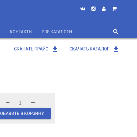
search
И
КОНТАКТЫ
PDF КАТАЛОГИ
close
get_app
get_app
СКАЧАТЬ ПРАЙС
СКАЧАТЬ КАТАЛОГ
ОБАВИТЬ В КОРЗИНУ