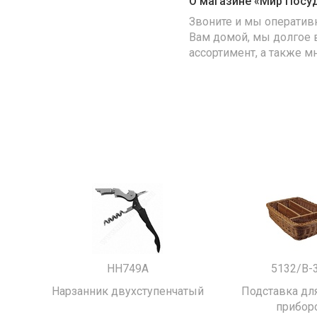
О магазине «Мир Посу
Звоните и мы оператив
Вам домой, мы долгое 
ассортимент, а также м
HH749A
5132/B-
Нарзанник двухступенчатый
Подставка для
прибор