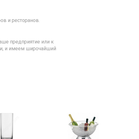
ов и ресторанов.
аше предприятие или к
ии, и имеем широчайший