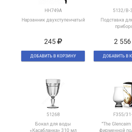
HH749A
5132/B-
Нарзанник двухступенчатый
Подставка для
прибор
245
2 556
ДОБАВИТЬ В КОРЗИНУ
ДОБАВИТЬ В 
51268
F355/31
Бокал для воды
"The Glencairn
«Касабланка» 310 мл
фирменной по