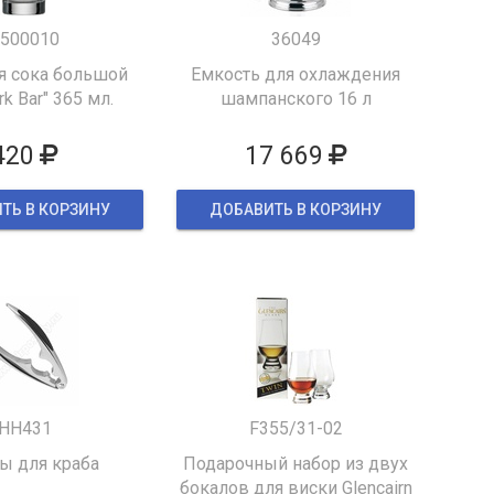
500010
36049
я сока большой
Емкость для охлаждения
k Bar" 365 мл.
шампанского 16 л
420
17 669
ТЬ В КОРЗИНУ
ДОБАВИТЬ В КОРЗИНУ
HH431
F355/31-02
 для краба
Подарочный набор из двух
бокалов для виски Glencairn