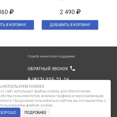
860
2 490
ТЬ В КОРЗИНУ
ДОБАВИТЬ В КОРЗИНУ
Служба клиентской поддержки
phone
ОБРАТНЫЙ ЗВОНОК
8 (812) 335-21-16
Ы ИСПОЛЬЗУЕМ COOKIES
от сайт использует файлы cookies для обеспечения
8 (812) 335-21-17
обства пользователей, анализа трафика и персонализации
нтента. Продолжая пользоваться сайтом, вы соглашаетесь с
7 (911) 947-43-48
пользованием файлов cookies.
ХОРОШО
ПОДРОБНЕЕ