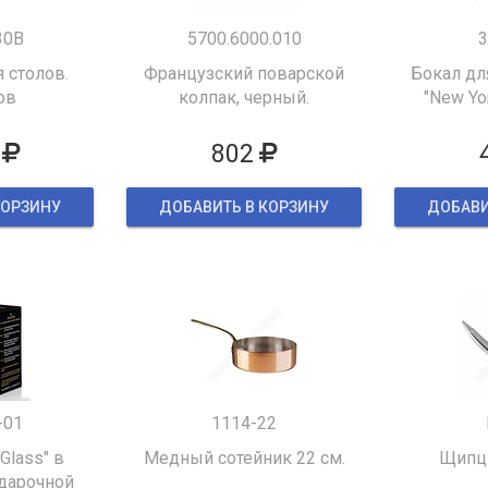
30B
5700.6000.010
3
 столов.
Французский поварской
Бокал дл
ов
колпак, черный.
"New Yor
802
КОРЗИНУ
ДОБАВИТЬ В КОРЗИНУ
ДОБАВИ
-01
1114-22
 Glass" в
Медный сотейник 22 см.
Щипцы
дарочной