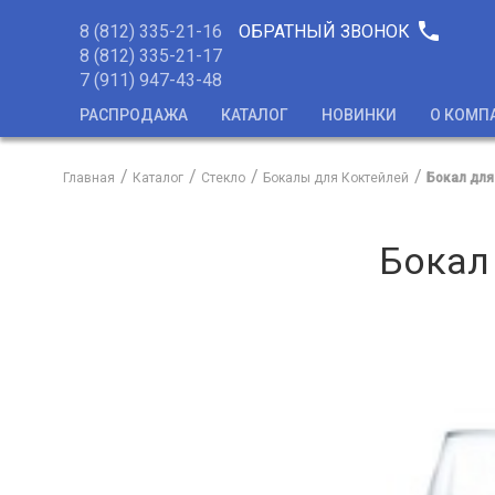
phone
8 (812) 335-21-16
ОБРАТНЫЙ ЗВОНОК
8 (812) 335-21-17
7 (911) 947-43-48
РАСПРОДАЖА
КАТАЛОГ
НОВИНКИ
О КОМП
Главная
Каталог
Стекло
Бокалы для Коктейлей
Бокал для
Бокал 