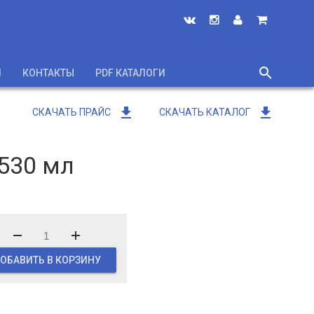
search
И
КОНТАКТЫ
PDF КАТАЛОГИ
close
get_app
get_app
СКАЧАТЬ ПРАЙС
СКАЧАТЬ КАТАЛОГ
 530 мл
ОБАВИТЬ В КОРЗИНУ