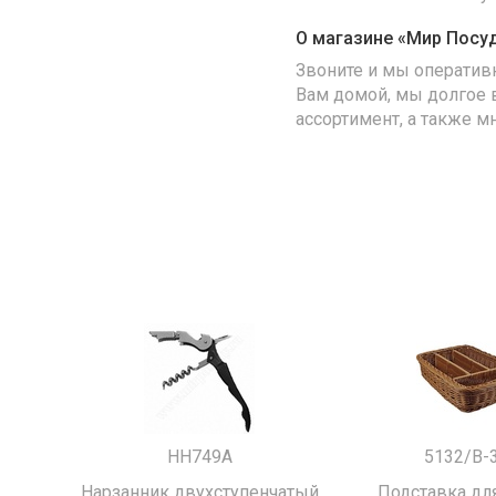
О магазине «Мир Посу
Звоните и мы оператив
Вам домой, мы долгое 
ассортимент, а также м
HH749A
5132/B-
Нарзанник двухступенчатый
Подставка для