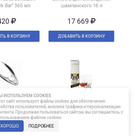
k Bar" 365 мл.
шампанского 16 л
420
17 669
ТЬ В КОРЗИНУ
ДОБАВИТЬ В КОРЗИНУ
Ы ИСПОЛЬЗУЕМ COOKIES
HH431
F355/31-02
от сайт использует файлы cookies для обеспечения
 для краба
Подарочный набор из двух
обства пользователей, анализа трафика и персонализации
нтента. Продолжая пользоваться сайтом, вы соглашаетесь с
бокалов для виски Glencairn
пользованием файлов cookies.
ХОРОШО
ПОДРОБНЕЕ
860
2 490