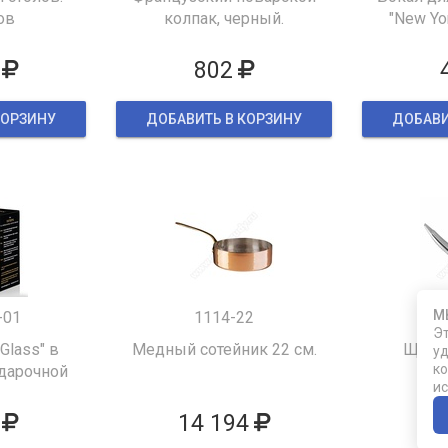
ов
колпак, черный.
"New Yor
802
КОРЗИНУ
ДОБАВИТЬ В КОРЗИНУ
ДОБАВИ
М
-01
1114-22
Эт
 Glass" в
Медный сотейник 22 см.
Щипцы
уд
ко
дарочной
ис
ке
14 194