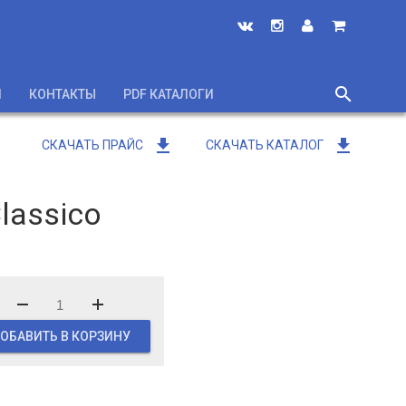
search
И
КОНТАКТЫ
PDF КАТАЛОГИ
close
get_app
get_app
СКАЧАТЬ ПРАЙС
СКАЧАТЬ КАТАЛОГ
lassico
ОБАВИТЬ В КОРЗИНУ