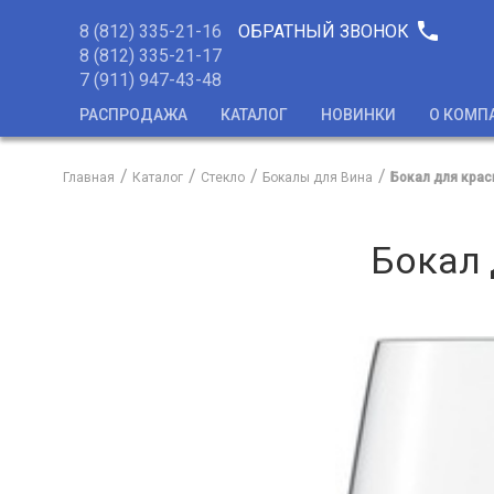
phone
8 (812) 335-21-16
ОБРАТНЫЙ ЗВОНОК
8 (812) 335-21-17
7 (911) 947-43-48
РАСПРОДАЖА
КАТАЛОГ
НОВИНКИ
О КОМП
Главная
Каталог
Стекло
Бокалы для Вина
Бокал для красн
Бокал 