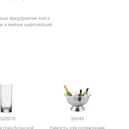
аше предприятие или к
ии, и имеем широчайший
500010
36049
я сока большой
Емкость для охлаждения