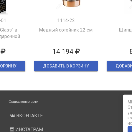
-01
1114-22
 Glass" в
Медный сотейник 22 см.
Щипцы
дарочной
ке
14 194
КОРЗИНУ
ДОБАВИТЬ В КОРЗИНУ
ДОБАВИ
Социальные сети
М
Эт
уд
ВКОНТАКТЕ
ко
ис
ИНСТАГРАМ