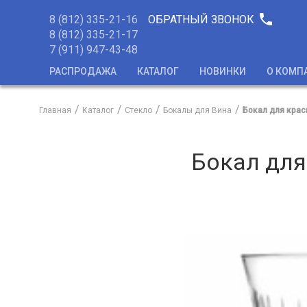
phone
8 (812) 335-21-16
ОБРАТНЫЙ ЗВОНОК
8 (812) 335-21-17
7 (911) 947-43-48
РАСПРОДАЖА
КАТАЛОГ
НОВИНКИ
О КОМП
Главная
Каталог
Стекло
Бокалы для Вина
Бокал для крас
Бокал для