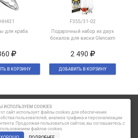
HH431
F355/31-02
 для краба
Подарочный набор из двух
бокалов для виски Glencairn
860
2 490
ТЬ В КОРЗИНУ
ДОБАВИТЬ В КОРЗИНУ
Служба клиентской поддержки
Ы ИСПОЛЬЗУЕМ COOKIES
от сайт использует файлы cookies для обеспечения
обства пользователей, анализа трафика и персонализации
phone
ОБРАТНЫЙ ЗВОНОК
нтента. Продолжая пользоваться сайтом, вы соглашаетесь с
пользованием файлов cookies.
8 (812) 335-21-16
ХОРОШО
ПОДРОБНЕЕ