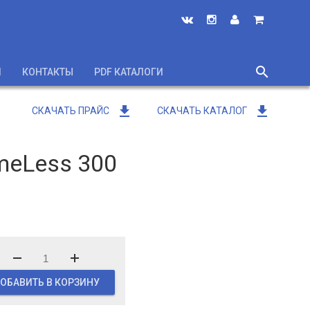
search
И
КОНТАКТЫ
PDF КАТАЛОГИ
close
get_app
get_app
СКАЧАТЬ ПРАЙС
СКАЧАТЬ КАТАЛОГ
meLess 300
ОБАВИТЬ В КОРЗИНУ