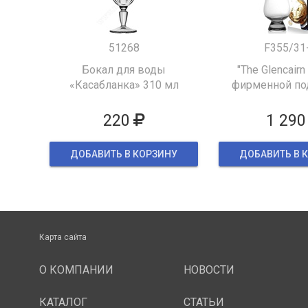
51268
F355/31
Бокал для воды
"The Glencairn
«Касабланка» 310 мл
фирменной по
упаков
220
1 290
ДОБАВИТЬ В КОРЗИНУ
ДОБАВИТЬ В 
Карта сайта
О КОМПАНИИ
НОВОСТИ
КАТАЛОГ
СТАТЬИ