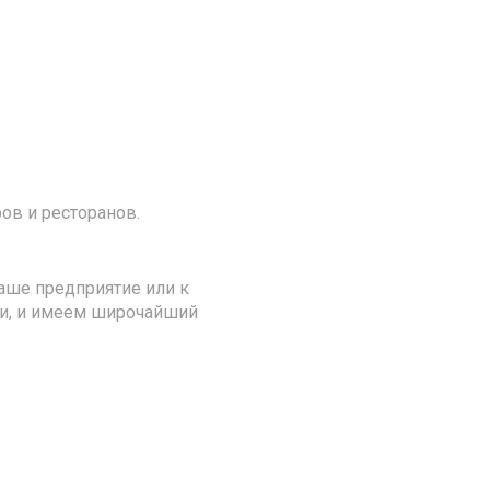
ов и ресторанов.
аше предприятие или к
ии, и имеем широчайший