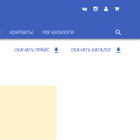
search
И
КОНТАКТЫ
PDF КАТАЛОГИ
close
get_app
get_app
СКАЧАТЬ ПРАЙС
СКАЧАТЬ КАТАЛОГ