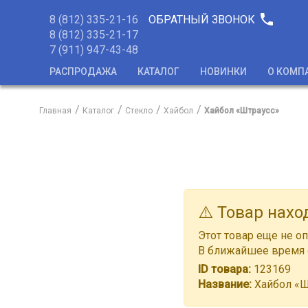
phone
8 (812) 335-21-16
ОБРАТНЫЙ ЗВОНОК
8 (812) 335-21-17
7 (911) 947-43-48
РАСПРОДАЖА
КАТАЛОГ
НОВИНКИ
О КОМП
Главная
Каталог
Стекло
Хайбол
Хайбол «Штраусс»
⚠️ Товар нахо
Этот товар еще не оп
В ближайшее время о
ID товара:
123169
Название:
Хайбол «Ш