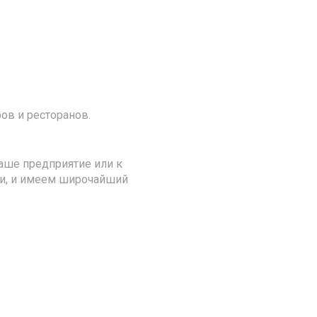
ов и ресторанов.
аше предприятие или к
ии, и имеем широчайший