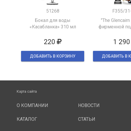
51268
F355/31
Бокал для воды
"The Glencairn
«Касабланка» 310 мл
фирменной по
упаков
220
1 290
ДОБАВИТЬ В КОРЗИНУ
ДОБАВИТЬ В 
Карта сайта
О КОМПАНИИ
НОВОСТИ
КАТАЛОГ
СТАТЬИ