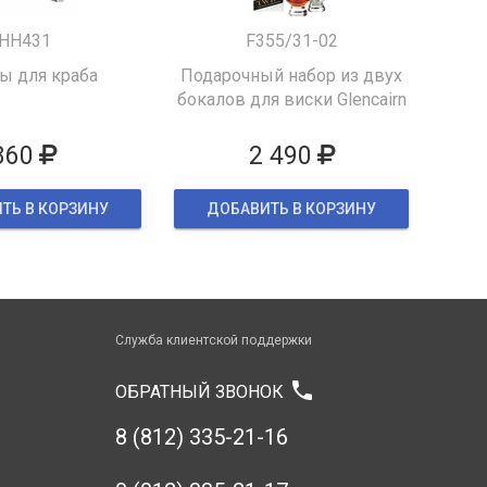
HH431
F355/31-02
 для краба
Подарочный набор из двух
бокалов для виски Glencairn
860
2 490
ТЬ В КОРЗИНУ
ДОБАВИТЬ В КОРЗИНУ
Служба клиентской поддержки
phone
ОБРАТНЫЙ ЗВОНОК
8 (812) 335-21-16