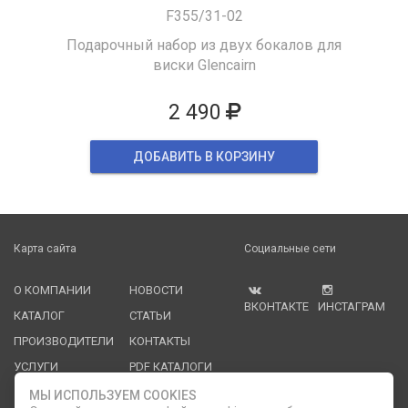
F355/31-02
Подарочный набор из двух бокалов для
виски Glencairn
2 490
ДОБАВИТЬ В КОРЗИНУ
Карта сайта
Социальные сети
О КОМПАНИИ
НОВОСТИ
ВКОНТАКТЕ
ИНСТАГРАМ
КАТАЛОГ
СТАТЬИ
ПРОИЗВОДИТЕЛИ
КОНТАКТЫ
УСЛУГИ
PDF КАТАЛОГИ
ОПЛАТА И
МЫ ИСПОЛЬЗУЕМ COOKIES