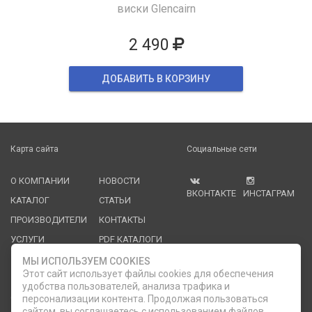
виски Glencairn
2 490
ДОБАВИТЬ В КОРЗИНУ
Карта сайта
Социальные сети
О КОМПАНИИ
НОВОСТИ
ВКОНТАКТЕ
ИНСТАГРАМ
КАТАЛОГ
СТАТЬИ
ПРОИЗВОДИТЕЛИ
КОНТАКТЫ
УСЛУГИ
PDF КАТАЛОГИ
ОПЛАТА И
МЫ ИСПОЛЬЗУЕМ COOKIES
ДОСТАВКА
Этот сайт использует файлы cookies для обеспечения
удобства пользователей, анализа трафика и
Служба клиентской поддержки
персонализации контента. Продолжая пользоваться
сайтом, вы соглашаетесь с использованием файлов