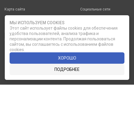
Карта сайта
Социальные сети
МЫ ИСПОЛЬЗУЕМ COOKIES
О КОМПАНИИ
НОВОСТИ
Этот сайт использует файлы cookies для обеспечения
ВКОНТАКТЕ
ИНСТАГРАМ
КАТАЛОГ
СТАТЬИ
удобства пользователей, анализа трафика и
персонализации контента. Продолжая пользоваться
ПРОИЗВОДИТЕЛИ
КОНТАКТЫ
сайтом, вы соглашаетесь с использованием файлов
УСЛУГИ
PDF КАТАЛОГИ
cookies.
ОПЛАТА И
ХОРОШО
ДОСТАВКА
ПОДРОБНЕЕ
Служба клиентской поддержки
8 (812) 335-21-16
phone
ОБРАТНЫЙ ЗВОНОК
8 (812) 335-21-17
7 (911) 947-43-48
© 2007 — 2026 Компания «Мир Посуды». Все права
защищены.