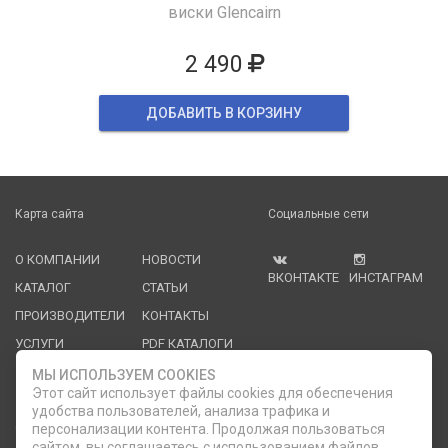
виски Glencairn
2 490
ДОБАВИТЬ В КОРЗИНУ
Карта сайта
Социальные сети
О КОМПАНИИ
НОВОСТИ
ВКОНТАКТЕ
ИНСТАГРАМ
КАТАЛОГ
СТАТЬИ
ПРОИЗВОДИТЕЛИ
КОНТАКТЫ
УСЛУГИ
PDF КАТАЛОГИ
ОПЛАТА И
МЫ ИСПОЛЬЗУЕМ COOKIES
ДОСТАВКА
Этот сайт использует файлы cookies для обеспечения
удобства пользователей, анализа трафика и
Служба клиентской поддержки
персонализации контента. Продолжая пользоваться
сайтом, вы соглашаетесь с использованием файлов