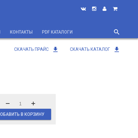
search
И
КОНТАКТЫ
PDF КАТАЛОГИ
close
get_app
get_app
СКАЧАТЬ ПРАЙС
СКАЧАТЬ КАТАЛОГ
ОБАВИТЬ В КОРЗИНУ