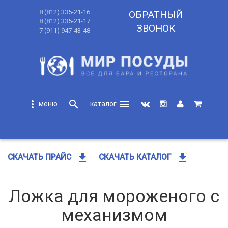
8 (812) 335-21-16
ОБРАТНЫЙ
8 (812) 335-21-17
ЗВОНОК
7 (911) 947-43-48
more_vert
search
menu
search
get_app
get_app
СКАЧАТЬ ПРАЙС
СКАЧАТЬ КАТАЛОГ
Ложка для мороженого с
механизмом