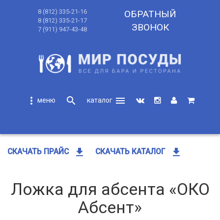
8 (812) 335-21-16
ОБРАТНЫЙ
8 (812) 335-21-17
ЗВОНОК
7 (911) 947-43-48
more_vert
search
menu
search
get_app
get_app
СКАЧАТЬ ПРАЙС
СКАЧАТЬ КАТАЛОГ
Ложка для абсента «ОКО
Абсент»