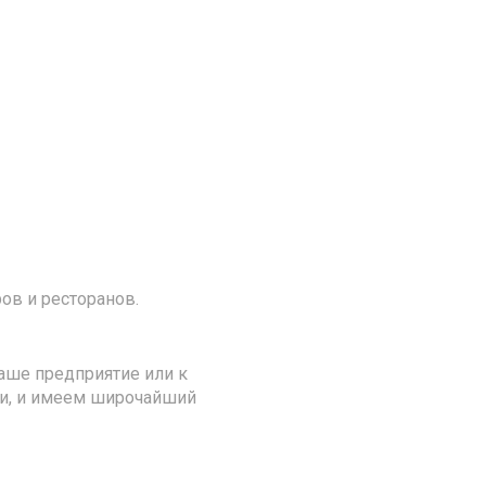
ов и ресторанов.
аше предприятие или к
ии, и имеем широчайший