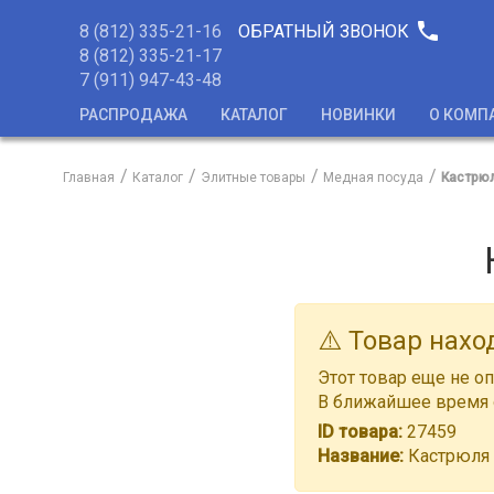
phone
8 (812) 335-21-16
ОБРАТНЫЙ ЗВОНОК
8 (812) 335-21-17
7 (911) 947-43-48
РАСПРОДАЖА
КАТАЛОГ
НОВИНКИ
О КОМП
Главная
Каталог
Элитные товары
Медная посуда
Кастрюл
⚠️ Товар нахо
Этот товар еще не оп
В ближайшее время о
ID товара:
27459
Название:
Кастрюля 