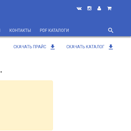
search
И
КОНТАКТЫ
PDF КАТАЛОГИ
close
get_app
get_app
СКАЧАТЬ ПРАЙС
СКАЧАТЬ КАТАЛОГ
.