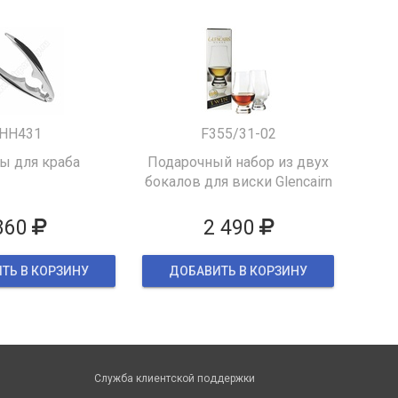
HH431
F355/31-02
 для краба
Подарочный набор из двух
бокалов для виски Glencairn
860
2 490
ТЬ В КОРЗИНУ
ДОБАВИТЬ В КОРЗИНУ
Служба клиентской поддержки