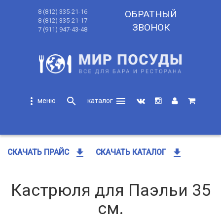
8 (812) 335-21-16
ОБРАТНЫЙ
8 (812) 335-21-17
ЗВОНОК
7 (911) 947-43-48
more_vert
search
menu
search
get_app
get_app
СКАЧАТЬ ПРАЙС
СКАЧАТЬ КАТАЛОГ
Кастрюля для Паэльи 35
см.