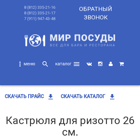
8 (812) 335-21-16
ОБРАТНЫЙ
8 (812) 335-21-17
ЗВОНОК
7 (911) 947-43-48
more_vert
search
menu
search
get_app
get_app
СКАЧАТЬ ПРАЙС
СКАЧАТЬ КАТАЛОГ
Кастрюля для ризотто 26
см.