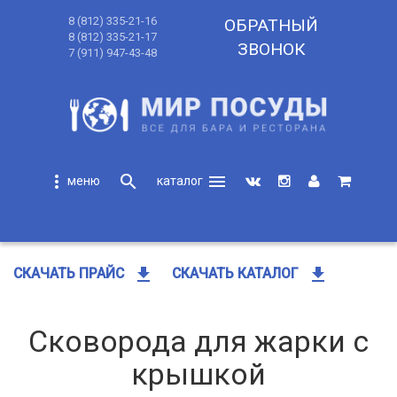
8 (812) 335-21-16
ОБРАТНЫЙ
8 (812) 335-21-17
ЗВОНОК
7 (911) 947-43-48
more_vert
search
menu
search
get_app
get_app
СКАЧАТЬ ПРАЙС
СКАЧАТЬ КАТАЛОГ
Сковорода для жарки с
крышкой