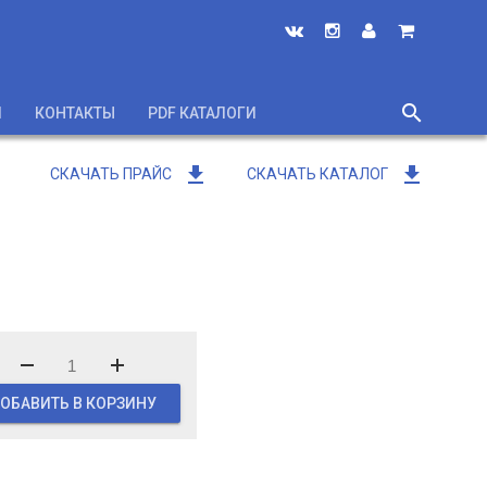
search
И
КОНТАКТЫ
PDF КАТАЛОГИ
close
get_app
get_app
СКАЧАТЬ ПРАЙС
СКАЧАТЬ КАТАЛОГ
ОБАВИТЬ В КОРЗИНУ