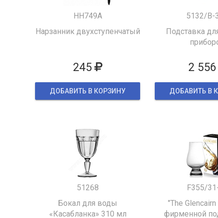
HH749A
5132/B-
Нарзанник двухступенчатый
Подставка для
прибор
245
2 556
ДОБАВИТЬ В КОРЗИНУ
ДОБАВИТЬ В 
51268
F355/31
Бокал для воды
"The Glencairn
«Касабланка» 310 мл
фирменной по