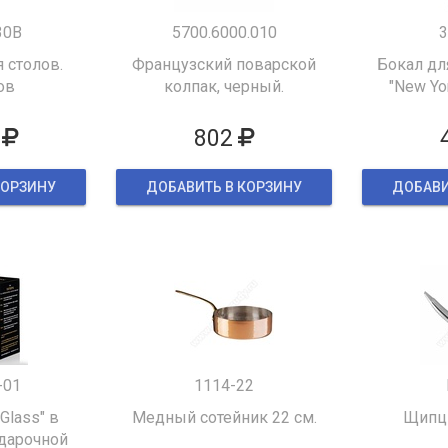
30B
5700.6000.010
3
 столов.
Французский поварской
Бокал дл
ов
колпак, черный.
"New Yor
802
КОРЗИНУ
ДОБАВИТЬ В КОРЗИНУ
ДОБАВИ
-01
1114-22
 Glass" в
Медный сотейник 22 см.
Щипцы
дарочной