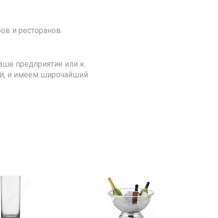
ов и ресторанов.
аше предприятие или к
ии, и имеем широчайший