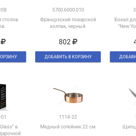
30B
5700.6000.010
3
 столов.
Французский поварской
Бокал дл
ов
колпак, черный.
"New Yor
802
КОРЗИНУ
ДОБАВИТЬ В КОРЗИНУ
ДОБАВИ
-01
1114-22
 Glass" в
Медный сотейник 22 см.
Щипцы
дарочной