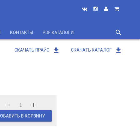
search
И
КОНТАКТЫ
PDF КАТАЛОГИ
close
get_app
get_app
СКАЧАТЬ ПРАЙС
СКАЧАТЬ КАТАЛОГ
ОБАВИТЬ В КОРЗИНУ