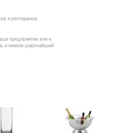
ов и ресторанов.
аше предприятие или к
ии, и имеем широчайший