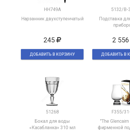
HH749A
5132/B-
Нарзанник двухступенчатый
Подставка для
прибор
245
2 556
ДОБАВИТЬ В КОРЗИНУ
ДОБАВИТЬ В 
51268
F355/31
Бокал для воды
"The Glencairn
«Касабланка» 310 мл
фирменной по