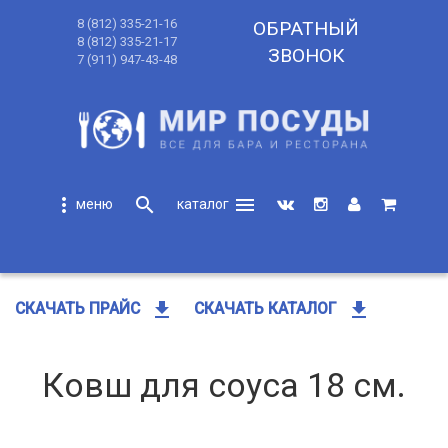
8 (812) 335-21-16
ОБРАТНЫЙ
8 (812) 335-21-17
ЗВОНОК
7 (911) 947-43-48
more_vert
search
menu
search
get_app
get_app
СКАЧАТЬ ПРАЙС
СКАЧАТЬ КАТАЛОГ
Ковш для соуса 18 см.