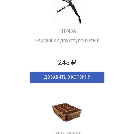
HH749A
Нарзанник двухступенчатый
245
ДОБАВИТЬ В КОРЗИНУ
5132/B-30B