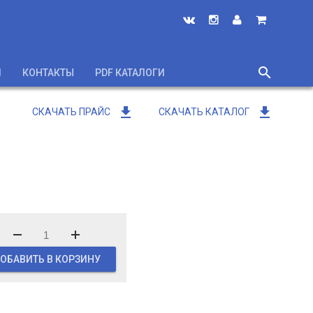
search
И
КОНТАКТЫ
PDF КАТАЛОГИ
close
get_app
get_app
СКАЧАТЬ ПРАЙС
СКАЧАТЬ КАТАЛОГ
ОБАВИТЬ В КОРЗИНУ