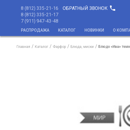
phone
8 (812) 335-21-16
ОБРАТНЫЙ ЗВОНОК
8 (812) 335-21-17
7 (911) 947-43-48
РАСПРОДАЖА
КАТАЛОГ
НОВИНКИ
О КОМП
Главная
Каталог
Фарфор
Блюда, миски
Блюдо «Ива» темн