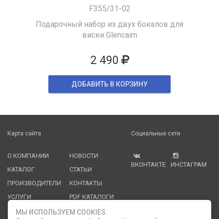
F355/31-02
Подарочный набор из двух бокалов для
виски Glencairn
2 490
ДОБАВИТЬ В КОРЗИНУ
Карта сайта
Социальные сети
О КОМПАНИИ
НОВОСТИ
ВКОНТАКТЕ
ИНСТАГРАМ
КАТАЛОГ
СТАТЬИ
ПРОИЗВОДИТЕЛИ
КОНТАКТЫ
УСЛУГИ
PDF КАТАЛОГИ
ОПЛАТА И
МЫ ИСПОЛЬЗУЕМ COOKIES