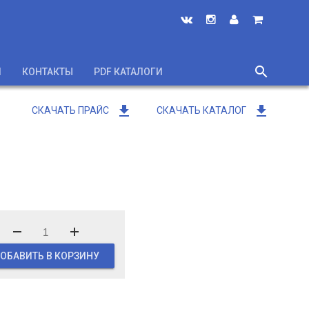
search
И
КОНТАКТЫ
PDF КАТАЛОГИ
close
get_app
get_app
СКАЧАТЬ ПРАЙС
СКАЧАТЬ КАТАЛОГ
ОБАВИТЬ В КОРЗИНУ