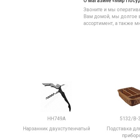
О магазине «Мир Посу
Звоните и мы оператив
Вам домой, мы долгое 
ассортимент, а также м
HH749A
5132/B-
Нарзанник двухступенчатый
Подставка для
прибор