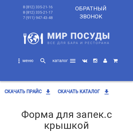
8 (812) 335-21-16
ОБРАТНЫЙ
8 (812) 335-21-17
ЗВОНОК
7 (911) 947-43-48
more_vert
search
menu
search
get_app
get_app
СКАЧАТЬ ПРАЙС
СКАЧАТЬ КАТАЛОГ
Форма для запек.с
крышкой