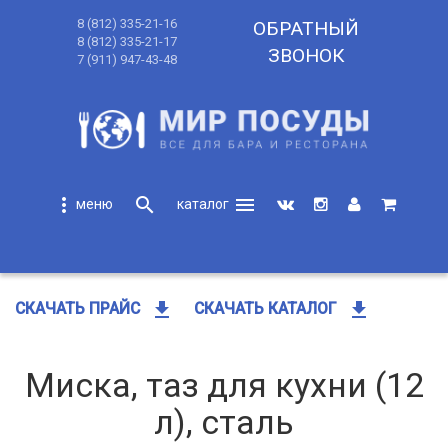
8 (812) 335-21-16
ОБРАТНЫЙ
8 (812) 335-21-17
ЗВОНОК
7 (911) 947-43-48
more_vert
search
menu
search
get_app
get_app
СКАЧАТЬ ПРАЙС
СКАЧАТЬ КАТАЛОГ
Миска, таз для кухни (12
л), сталь